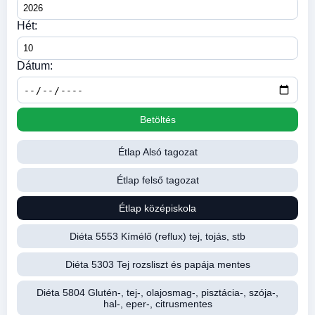
Hét:
Dátum:
Betöltés
Étlap Alsó tagozat
Étlap felső tagozat
Étlap középiskola
Diéta 5553 Kímélő (reflux) tej, tojás, stb
Diéta 5303 Tej rozsliszt és papája mentes
Diéta 5804 Glutén-, tej-, olajosmag-, pisztácia-, szója-,
hal-, eper-, citrusmentes