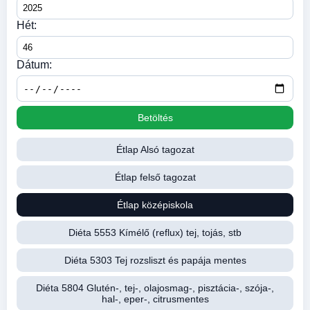
Hét:
Dátum:
Betöltés
Étlap Alsó tagozat
Étlap felső tagozat
Étlap középiskola
Diéta 5553 Kímélő (reflux) tej, tojás, stb
Diéta 5303 Tej rozsliszt és papája mentes
Diéta 5804 Glutén-, tej-, olajosmag-, pisztácia-, szója-,
hal-, eper-, citrusmentes