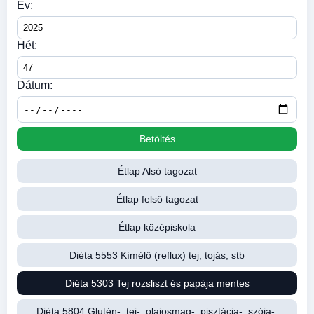
Év:
Hét:
Dátum:
Betöltés
Étlap Alsó tagozat
Étlap felső tagozat
Étlap középiskola
Diéta 5553 Kímélő (reflux) tej, tojás, stb
Diéta 5303 Tej rozsliszt és papája mentes
Diéta 5804 Glutén-, tej-, olajosmag-, pisztácia-, szója-,