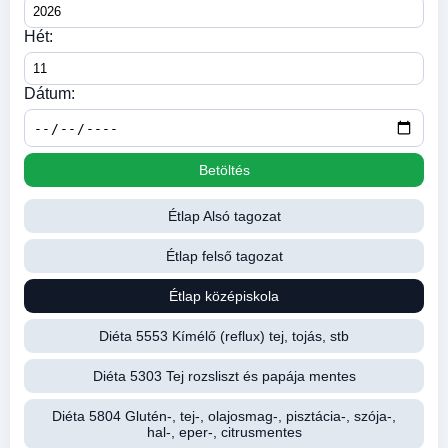
Hét:
Dátum:
Betöltés
Étlap Alsó tagozat
Étlap felső tagozat
Étlap középiskola
Diéta 5553 Kímélő (reflux) tej, tojás, stb
Diéta 5303 Tej rozsliszt és papája mentes
Diéta 5804 Glutén-, tej-, olajosmag-, pisztácia-, szója-,
hal-, eper-, citrusmentes