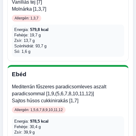
Vaníliás tej [7]
Molnárka [1,3,7]
Allergén: 1,3,7
Energia:
579,8 kcal
Fehérje: 19,7 g
Zsír: 13,7 g
Szénhidrát: 93,7 g
Só: 1,6 g
Ebéd
Mediterrán fűszeres paradicsomleves aszalt
paradicsommal [1,9,(5,6,7,8,10,11,12)]
Sajtos húsos cukkinirakás [1,7]
Allergén: 1,5,6,7,8,9,10,11,12
Energia:
978,5 kcal
Fehérje: 30,4 g
Zsír: 39,9 g