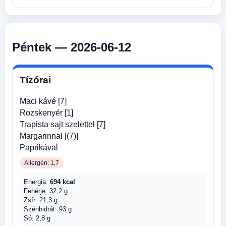
Péntek — 2026-06-12
Tízórai
Maci kávé [7]
Rozskenyér [1]
Trapista sajt szelettel [7]
Margarinnal [(7)]
Paprikával
Allergén: 1,7
Energia:
694 kcal
Fehérje: 32,2 g
Zsír: 21,3 g
Szénhidrát: 93 g
Só: 2,8 g