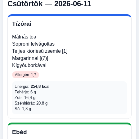
Csütörtök — 2026-06-11
Tízórai
Málnás tea
Soproni felvágottas
Teljes kiörlésű zsemle [1]
Margarinnal [(7)]
Kígyóuborkával
Allergén: 1,7
Energia:
254,8 kcal
Fehérje: 6 g
Zsír: 16,4 g
Szénhidrát: 20,8 g
Só: 1,8 g
Ebéd