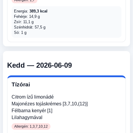
Allergén: 1,7
Energia:
389,3 kcal
Fehérje: 14,9 g
Zsír: 11,1 g
Szénhidrát: 57,5 g
Só: 1 g
Kedd — 2026-06-09
Tízórai
Citrom ízű limonádé
Majonézes tojáskrémes [3,7,10,(12)]
Félbarna kenyér [1]
Lilahagymával
Allergén: 1,3,7,10,12