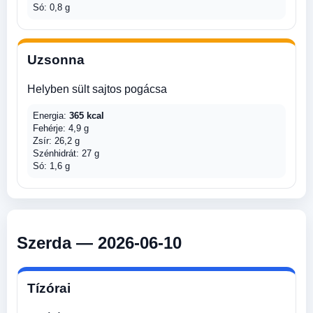
Só: 0,8 g
Uzsonna
Helyben sült sajtos pogácsa
Energia:
365 kcal
Fehérje: 4,9 g
Zsír: 26,2 g
Szénhidrát: 27 g
Só: 1,6 g
Szerda — 2026-06-10
Tízórai