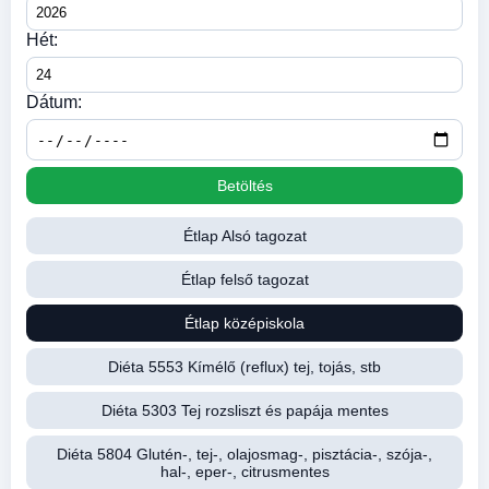
Hét:
Dátum:
Betöltés
Étlap Alsó tagozat
Étlap felső tagozat
Étlap középiskola
Diéta 5553 Kímélő (reflux) tej, tojás, stb
Diéta 5303 Tej rozsliszt és papája mentes
Diéta 5804 Glutén-, tej-, olajosmag-, pisztácia-, szója-,
hal-, eper-, citrusmentes