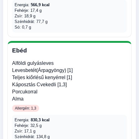
Energia:
566,9 kcal
Fehérje: 17,4 g
Zsír: 18,9 g
Szénhidrát: 77,7 g
Só: 0,7 g
Ebéd
Alföldi gulyásleves
Levesbetét(Árpagyöngy) [1]
Teljes kiőrlésű kenyérrel [1]
Káposztás Cvekedli [1,3]
Porcukorral
Alma
Allergén: 1,3
Energia:
830,3 kcal
Fehérje: 32,5 g
Zsír: 17,1 g
Szénhidrát: 134,8 g