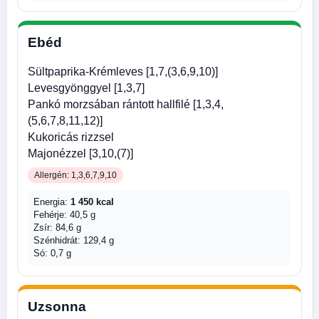
Ebéd
Sültpaprika-Krémleves [1,7,(3,6,9,10)]
Levesgyönggyel [1,3,7]
Pankó morzsában rántott hallfilé [1,3,4,
(5,6,7,8,11,12)]
Kukoricás rizzsel
Majonézzel [3,10,(7)]
Allergén: 1,3,6,7,9,10
Energia:
1 450 kcal
Fehérje: 40,5 g
Zsír: 84,6 g
Szénhidrát: 129,4 g
Só: 0,7 g
Uzsonna