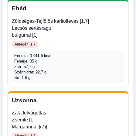
Ebéd
Zöldséges-Tejfölös karfiolleves [1,7]
Lecsós sertésragu
bulgurral [1]
Allergén: 1,7
Energia:
1 011,5 kcal
Fehérje: 35 g
Zsír: 57,7 g
Szénhidrát: 92,7 g
Só: 1,6 g
Uzsonna
Zala felvágottas
Zsemle [1]
Margarinnal [(7)]