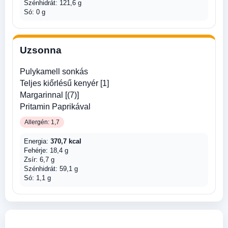
Szénhidrát: 121,6 g
Só: 0 g
Uzsonna
Pulykamell sonkás
Teljes kiőrlésű kenyér [1]
Margarinnal [(7)]
Pritamin Paprikával
Allergén: 1,7
Energia:
370,7 kcal
Fehérje: 18,4 g
Zsír: 6,7 g
Szénhidrát: 59,1 g
Só: 1,1 g