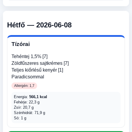
Hétfő — 2026-06-08
Tízórai
Tehéntej 1,5% [7]
Zöldfűszeres sajtkrémes [7]
Teljes kiőrlésű kenyér [1]
Paradicsommal
Allergén: 1,7
Energia:
566,1 kcal
Fehérje: 22,3 g
Zsír: 20,7 g
Szénhidrát: 71,9 g
Só: 1 g