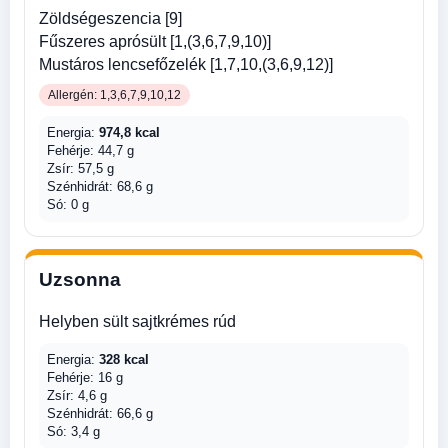
Zöldségeszencia [9]
Fűszeres aprósült [1,(3,6,7,9,10)]
Mustáros lencsefőzelék [1,7,10,(3,6,9,12)]
Allergén: 1,3,6,7,9,10,12
Energia:
974,8 kcal
Fehérje: 44,7 g
Zsír: 57,5 g
Szénhidrát: 68,6 g
Só: 0 g
Uzsonna
Helyben sült sajtkrémes rúd
Energia:
328 kcal
Fehérje: 16 g
Zsír: 4,6 g
Szénhidrát: 66,6 g
Só: 3,4 g